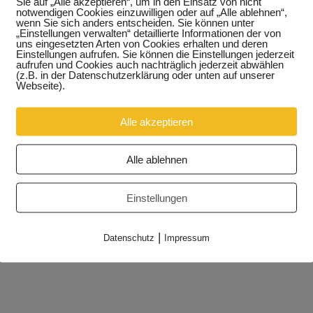
Sie auf „Alle akzeptieren“, um in den Einsatz von nicht
notwendigen Cookies einzuwilligen oder auf „Alle ablehnen“,
Vereinen, Gewerbetreibenden und engagierten Akteuren aus
wenn Sie sich anders entscheiden. Sie können unter
„Einstellungen verwalten“ detaillierte Informationen der von
uns eingesetzten Arten von Cookies erhalten und deren
Einstellungen aufrufen. Sie können die Einstellungen jederzeit
ls“ dazu beitragen, gute Ideen aus der Stadt umzusetzen un
aufrufen und Cookies auch nachträglich jederzeit abwählen
(z.B. in der Datenschutzerklärung oder unten auf unserer
Webseite).
ttelpunkt Weißenfels“ in der Zeit von September 2015 bis
Alle akzeptieren
Alle ablehnen
Einstellungen
|
Datenschutz
Impressum