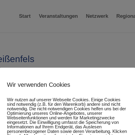
Start
Veranstaltungen
Netzwerk
Region
ißenfels
Lebensmittelpunkt Weißenfels“ und widmet sich der Stärkun
Wir verwenden Cookies
felder sind die Bereiche Wirtschaft, Kultur und Tourismus
dt“.
Wir nutzen auf unserer Webseite Cookies. Einige Cookies
sind notwendig (z.B. für den Warenkorb) andere sind nicht
ls wird sich nicht nur am Erhaltungszustand der historischen
notwendig. Die nicht-notwendigen Cookies helfen uns bei der
Optimierung unseres Online-Angebotes, unserer
chbarer Verkaufsraum ablesen lassen. Zu
künftig werden
Webseitenfunktionen und werden für Marketingzwecke
Wohnraum wie auch die Wahrnehmung als kultureller
eingesetzt. Die Einwilligung umfasst die Speicherung von
Informationen auf Ihrem Endgerät, das Auslesen
personenbezogener Daten sowie deren Verarbeitung. Klicken
nerstädtischen Stadtteile fußt wesentlich auf einer intensiv