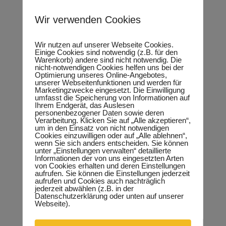
Ihrer Mitstreiter.
Wir verwenden Cookies
Nutzen Sie unsere Treffen in Weißenfels nicht
nur als Plattform zur Präsentation Ihrer Ideen,
Wir nutzen auf unserer Webseite Cookies.
Einige Cookies sind notwendig (z.B. für den
sondern auch als Inspirationsquelle, um
Warenkorb) andere sind nicht notwendig. Die
innovative Ansätze für Ihr Unternehmen zu
nicht-notwendigen Cookies helfen uns bei der
Optimierung unseres Online-Angebotes,
entwickeln.
unserer Webseitenfunktionen und werden für
Marketingzwecke eingesetzt. Die Einwilligung
umfasst die Speicherung von Informationen auf
Bei uns stehen die Synergien im
Ihrem Endgerät, das Auslesen
personenbezogener Daten sowie deren
Verarbeitung. Klicken Sie auf „Alle akzeptieren“,
Vordergrund:
um in den Einsatz von nicht notwendigen
Cookies einzuwilligen oder auf „Alle ablehnen“,
wenn Sie sich anders entscheiden. Sie können
Teilen Sie Ihre Erfolge und Herausforderungen,
unter „Einstellungen verwalten“ detaillierte
inspirieren Sie andere und lassen Sie sich von
Informationen der von uns eingesetzten Arten
von Cookies erhalten und deren Einstellungen
ihren Geschichten anregen. Schließen Sie sich
aufrufen. Sie können die Einstellungen jederzeit
uns an und gestalten Sie aktiv die Zukunft Ihres
aufrufen und Cookies auch nachträglich
jederzeit abwählen (z.B. in der
Netzwerks – zusammen schaffen wir ein
Datenschutzerklärung oder unten auf unserer
starkes Fundament für Selbstständige im
Webseite).
Burgenlandkreis.