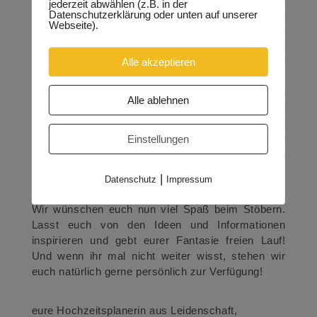
jederzeit abwählen (z.B. in der
Datenschutzerklärung oder unten auf unserer
den perfekten Dienstleistern für euer Styling, eure
Webseite).
Hochzeitsfotos und noch viel mehr wird die
Hochzeitsvorbereitung euch durch turbulente
Alle akzeptieren
Zeiten bringen. Um den Weg etwas angenehmer
zu gestalten, möchten wir euch gern auf eurem
Weg vor den Altar begleiten und euch als eure
Alle ablehnen
Hochzeitsplaner unterstützen. Wir haben alle
Planungspunkte, sowie euer Budget unter Kontrolle
Einstellungen
und so könnt ihr die schönen Seiten an eurer
Hochzeitsvorbereitung in vollen Zügen genießen
und werdet eine entspannte Planungszeit haben.
|
Datenschutz
Impressum
Wir wünschen euch nun viel Spaß beim Stöbern.
Lasst euch von den Ideen und Informationen
inspirieren und gebt eurer Fantasie freien Lauf!
Und wenn ihr mal nicht weiter wisst, stehen wir
euch natürlich gerne persönlich zur Verfügung!
eure Hochzeitsplanerin aus Leidenschaft,