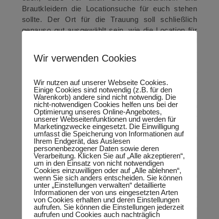
Brautkleidern die Locationsuche für euch stehen
sollte. Der Ort für die Trauung soll schließlich
genauso gut ausgewählt sein, wie die Location für
euer Fest. Genau solche atemberaubenden und
unvergesslichen Locations gibt es in Sachsen-
Wir verwenden Cookies
Anhalt. Vom Burgenlandkreis, der nicht weniger als
27 Burgen, Festungen und Schlösser bietet über
Wir nutzen auf unserer Webseite Cookies.
Wittenberg mit den Geschichtsträchtigen Städten,
Einige Cookies sind notwendig (z.B. für den
der Großraum Magdeburg mit dem Magdeburger
Warenkorb) andere sind nicht notwendig. Die
nicht-notwendigen Cookies helfen uns bei der
Dom, bis hin zum Harz mit seiner weitläufigen
Optimierung unseres Online-Angebotes,
Natur und Bergwelt. Hier wird es ganz scher die
unserer Webseitenfunktionen und werden für
Marketingzwecke eingesetzt. Die Einwilligung
perfekte Location für euch geben, die auch bei
umfasst die Speicherung von Informationen auf
euren Gästen einen unvergesslichen Eindruck zu
Ihrem Endgerät, das Auslesen
personenbezogener Daten sowie deren
eurer Hochzeit hinterlassen wird.
Verarbeitung. Klicken Sie auf „Alle akzeptieren“,
um in den Einsatz von nicht notwendigen
Cookies einzuwilligen oder auf „Alle ablehnen“,
Bis es jedoch so weit ist und ihr diesen
wenn Sie sich anders entscheiden. Sie können
unter „Einstellungen verwalten“ detaillierte
unvergesslichen Tag in eurem Leben erleben dürft,
Informationen der von uns eingesetzten Arten
liegen oft stressige Zeiten vor euch. Auf der Suche
von Cookies erhalten und deren Einstellungen
aufrufen. Sie können die Einstellungen jederzeit
nach der perfekten Location, dem perfekten
aufrufen und Cookies auch nachträglich
Konzept, das euch als Paar wiederspiegelt und